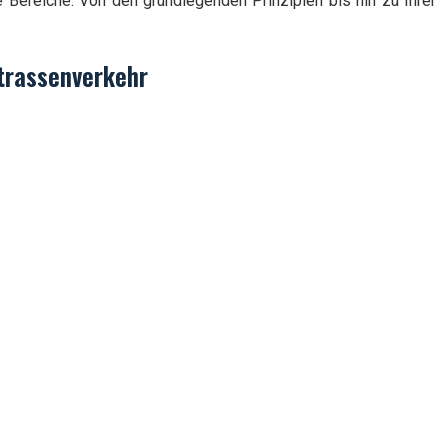
e Bereiche. Von den grundlegenden Prinzipien bis hin zu Ihrer
Strassenverkehr