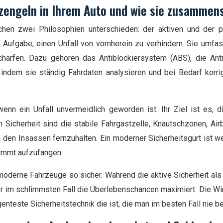
tzengeln in Ihrem Auto und wie sie zusammen
chen zwei Philosophien unterschieden: der aktiven und der p
 Aufgabe, einen Unfall von vornherein zu verhindern. Sie umfas
schärfen. Dazu gehören das Antiblockiersystem (ABS), die Ant
indem sie ständig Fahrdaten analysieren und bei Bedarf korrig
n ein Unfall unvermeidlich geworden ist. Ihr Ziel ist es, d
Sicherheit sind die stabile Fahrgastzelle, Knautschzonen, Airb
 den Insassen fernzuhalten. Ein moderner Sicherheitsgurt ist w
timmt aufzufangen.
erne Fahrzeuge so sicher. Während die aktive Sicherheit als 
 der im schlimmsten Fall die Überlebenschancen maximiert. Die W
genteste Sicherheitstechnik die ist, die man im besten Fall nie be