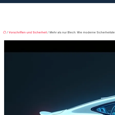
/
Vorschriften und Sicherheit
/ Mehr als nur Blech: Wie moderne Sicherheitste